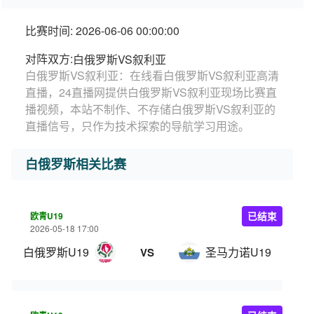
比赛时间: 2026-06-06 00:00:00
对阵双方:
白俄罗斯VS叙利亚
白俄罗斯VS叙利亚：在线看白俄罗斯VS叙利亚高清
直播，24直播网提供白俄罗斯VS叙利亚现场比赛直
播视频，本站不制作、不存储白俄罗斯VS叙利亚的
直播信号，只作为技术探索的导航学习用途。
白俄罗斯相关比赛
欧青U19
已结束
2026-05-18 17:00
白俄罗斯U19
圣马力诺U19
VS