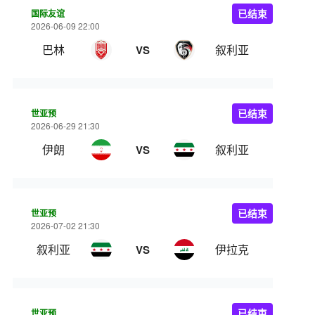
国际友谊
已结束
2026-06-09 22:00
巴林
叙利亚
VS
世亚预
已结束
2026-06-29 21:30
伊朗
叙利亚
VS
世亚预
已结束
2026-07-02 21:30
叙利亚
伊拉克
VS
世亚预
已结束