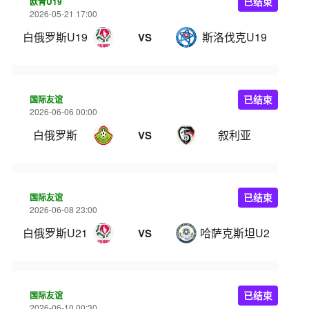
欧青U19
已结束
2026-05-21 17:00
白俄罗斯U19
斯洛伐克U19
VS
国际友谊
已结束
2026-06-06 00:00
白俄罗斯
叙利亚
VS
国际友谊
已结束
2026-06-08 23:00
白俄罗斯U21
哈萨克斯坦U21
VS
国际友谊
已结束
2026-06-10 00:30