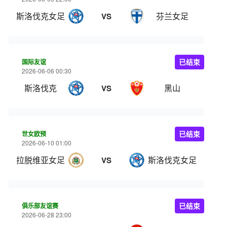
斯洛伐克女足
芬兰女足
VS
国际友谊
已结束
2026-06-06 00:30
斯洛伐克
黑山
VS
世女欧预
已结束
2026-06-10 01:00
拉脱维亚女足
斯洛伐克女足
VS
俱乐部友谊赛
已结束
2026-06-28 23:00