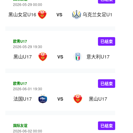
2026-05-29 00:00
黑山女足U16
乌克兰女足U16
VS
欧青U17
已结束
2026-05-29 19:30
黑山U17
意大利U17
VS
欧青U17
已结束
2026-06-01 19:30
法国U17
黑山U17
VS
国际友谊
已结束
2026-06-02 00:00