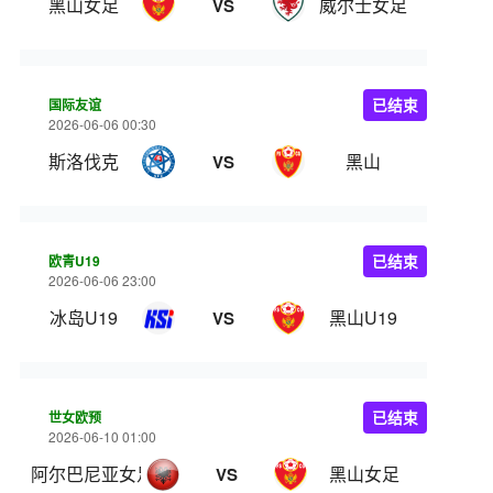
黑山女足
威尔士女足
VS
国际友谊
已结束
2026-06-06 00:30
斯洛伐克
黑山
VS
欧青U19
已结束
2026-06-06 23:00
冰岛U19
黑山U19
VS
世女欧预
已结束
2026-06-10 01:00
阿尔巴尼亚女足
黑山女足
VS