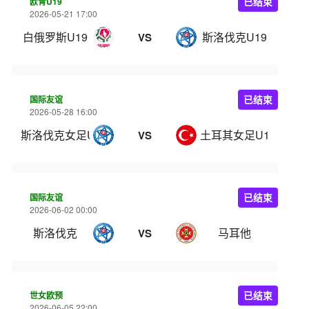
欧青U19
已结束
2026-05-21 17:00
白俄罗斯U19
斯洛伐克U19
VS
国际友谊
已结束
2026-05-28 16:00
斯洛伐克女足U16
土耳其女足U16
VS
国际友谊
已结束
2026-06-02 00:00
斯洛伐克
马耳他
VS
世女欧预
已结束
2026-06-05 22:00