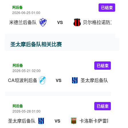
阿后备
已结束
2026-06-25 01:00
米德兰后备队
贝尔格拉诺防卫后备
VS
圣太摩后备队相关比赛
阿后备
已结束
2026-05-21 02:00
CA坦波利后备队
圣太摩后备队
VS
阿后备
已结束
2026-05-28 01:00
圣太摩后备队
卡洛斯卡萨雷斯农业后
VS