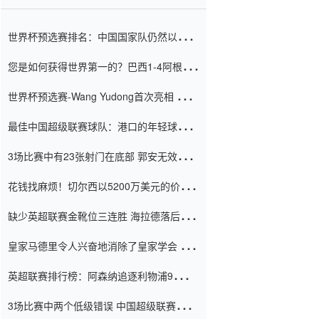
世界杯预选赛排名：中国国家队仍然以6分
排名底部 进球差-13令人震惊
您是如何获得世界第一的？巴西1-4阿根
廷：Vinicius 0射击90分钟内
世界杯预选赛-Wang Yudong首次亮相 中国
国家足球队错过了世界杯0-2
最佳中国超级联赛球队：港口的年轻球员在
一场战斗中闻名 伊万放弃了泰桑
3场比赛中有23张射门在底部 郭安无效传球
（Taishan）
鸟儿被用来摆脱它 Setien痴迷于三名后卫
花钱找麻烦！切尔西以5200万美元的价格
购买了菲利克斯 签了7年 并在半年内租了夏
缺少英超联赛金靴位三连胜 海拉德落后6球
窗口
只有两个连续三个连续三靴
皇家马德里令人兴奋地消除了皇家学会 安
彭负责造成巨大的灾难！
英超联赛排行榜：阿森纳追逐利物浦9分 曼
联连续三件坏事
3场比赛中两个低级错误 中国超级联赛的前