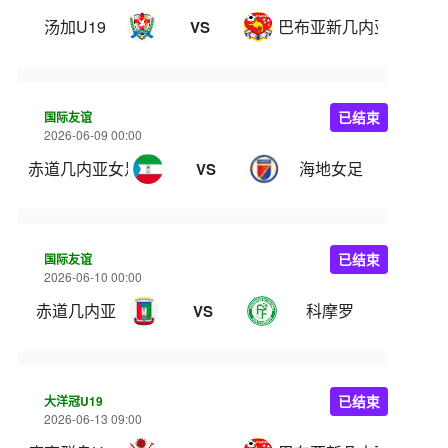
汤加U19
巴布亚新几内亚U19
VS
国际友谊
已结束
2026-06-09 00:00
赤道几内亚女足
海地女足
VS
国际友谊
已结束
2026-06-10 00:00
赤道几内亚
科摩罗
VS
大洋冠U19
已结束
2026-06-13 09:00