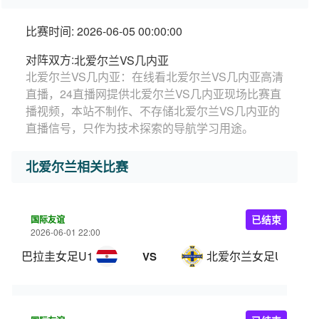
比赛时间: 2026-06-05 00:00:00
对阵双方:
北爱尔兰VS几内亚
北爱尔兰VS几内亚：在线看北爱尔兰VS几内亚高清
直播，24直播网提供北爱尔兰VS几内亚现场比赛直
播视频，本站不制作、不存储北爱尔兰VS几内亚的
直播信号，只作为技术探索的导航学习用途。
北爱尔兰相关比赛
国际友谊
已结束
2026-06-01 22:00
巴拉圭女足U16
北爱尔兰女足U16
VS