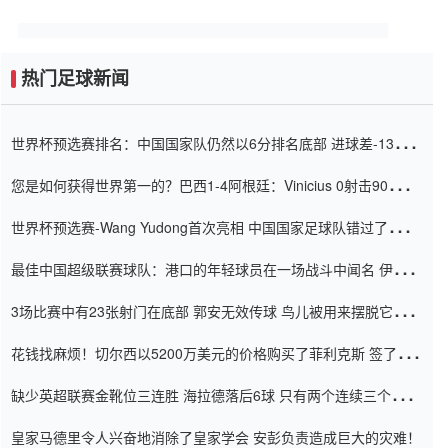
热门足球新闻
世界杯预选赛排名：中国国家队仍然以6分排名底部 进球差-13令人
震惊
您是如何获得世界第一的？巴西1-4阿根廷：Vinicius 0射击90分钟
内
世界杯预选赛-Wang Yudong首次亮相 中国国家足球队错过了世界
杯0-2
最佳中国超级联赛球队：港口的年轻球员在一场战斗中闻名 伊万放
弃了泰桑（Taishan）
3场比赛中有23张射门在底部 郭安无效传球 鸟儿被用来摆脱它
Setien痴迷于三名后卫
花钱找麻烦！切尔西以5200万美元的价格购买了菲利克斯 签了7年
并在半年内租了夏窗口
缺少英超联赛金靴位三连胜 海拉德落后6球 只有两个连续三个连续
三靴
皇家马德里令人兴奋地消除了皇家学会 安彭负责造成巨大的灾难！