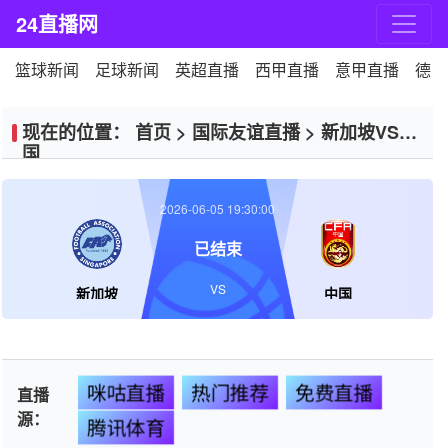
24直播网
篮球新闻
足球新闻
英超直播
西甲直播
意甲直播
德甲
现在的位置：
首页
>
国际友谊直播
>
新加坡VS中
国
2026-06-05 19:30:00
已结束
VS
新加坡
中国
咪咕直播
热门推荐
免费直播
直播
源：
腾讯体育