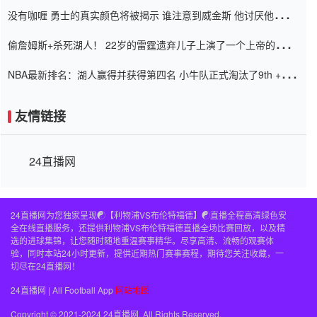
道歉
没有咖喱 勇士的真实颜色将被揭示 谁注意到威金斯 他讨厌他的老
老板
偷詹姆斯+杀死湖人！ 22岁的雷霆遗弃儿子上演了一个上帝的剧
本：疯狂的反击争夺1亿元人民币的合同
NBA最新排名：湖人赢得并获得第四名 小牛队正式淘汰了9th + 76
人
友情链接
24直播网
24直播网为您独家呈现☯️【利物浦VS布伦特福德】☯️直播全程高清绿色安
全在线直播服务，还提供利物浦VS布伦特福德直播全场比赛回放，以及精
选的进球集锦，让您随时随地重温赛事精华。尽享高清、流畅的观赛体
验，同时本站24小时更新，提供近期热门赛事赛程，期待您关注收藏，一
切尽在24直播网！
24直播网 | All Football App
网站地图
Copyright © 2021-2024 24直播网. All Rights Reserved.