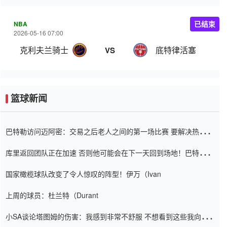
NBA
已结束
2026-05-16 07:00
克利夫兰骑士
底特律活塞
VS
篮球新闻
巴特勒访问迈阿密：交易之后老人之间的第一场比赛 要解决热情的
怨恨
库里返回团队正在加速 否则他可能会在下一天回到场地！巴特勒迈
阿密的纸牌游戏引起了人们的关注
国家橄榄球队改变了令人惊叹的阵型！伊万（Ivan
上周的球员：杜兰特（Durant
小SA谈论塔图姆的伤害：我感到非常不舒服 不想看到这些我向他