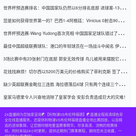
世界杯预选赛排名：中国国家队仍然以6分排名底部 进球差-13令人
震惊
您是如何获得世界第一的？巴西1-4阿根廷：Vinicius 0射击90分钟
内
世界杯预选赛-Wang Yudong首次亮相 中国国家足球队错过了世界
杯0-2
最佳中国超级联赛球队：港口的年轻球员在一场战斗中闻名 伊万放
弃了泰桑（Taishan）
3场比赛中有23张射门在底部 郭安无效传球 鸟儿被用来摆脱它
Setien痴迷于三名后卫
花钱找麻烦！切尔西以5200万美元的价格购买了菲利克斯 签了7年
并在半年内租了夏窗口
缺少英超联赛金靴位三连胜 海拉德落后6球 只有两个连续三个连续
三靴
皇家马德里令人兴奋地消除了皇家学会 安彭负责造成巨大的灾难！
24直播网为您独家呈现☯️【利物浦VS布伦特福德】☯️直播全程高清绿色安
全在线直播服务，还提供利物浦VS布伦特福德直播全场比赛回放，以及精
选的进球集锦，让您随时随地重温赛事精华。尽享高清、流畅的观赛体
验，同时本站24小时更新，提供近期热门赛事赛程，期待您关注收藏，一