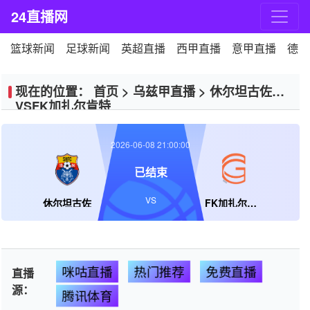
24直播网
篮球新闻
足球新闻
英超直播
西甲直播
意甲直播
德甲
现在的位置：
首页
>
乌兹甲直播
>
休尔坦古佐
VSFK加扎尔肯特
2026-06-08 21:00:00
已结束
VS
休尔坦古佐
FK加扎尔肯特
咪咕直播
热门推荐
免费直播
直播
源：
腾讯体育