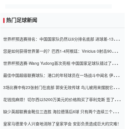
热门足球新闻
世界杯预选赛排名：中国国家队仍然以6分排名底部 进球差-13令人
震惊
您是如何获得世界第一的？巴西1-4阿根廷：Vinicius 0射击90分钟
内
世界杯预选赛-Wang Yudong首次亮相 中国国家足球队错过了世界
杯0-2
最佳中国超级联赛球队：港口的年轻球员在一场战斗中闻名 伊万放
弃了泰桑（Taishan）
3场比赛中有23张射门在底部 郭安无效传球 鸟儿被用来摆脱它
Setien痴迷于三名后卫
花钱找麻烦！切尔西以5200万美元的价格购买了菲利克斯 签了7年
并在半年内租了夏窗口
缺少英超联赛金靴位三连胜 海拉德落后6球 只有两个连续三个连续
三靴
皇家马德里令人兴奋地消除了皇家学会 安彭负责造成巨大的灾难！