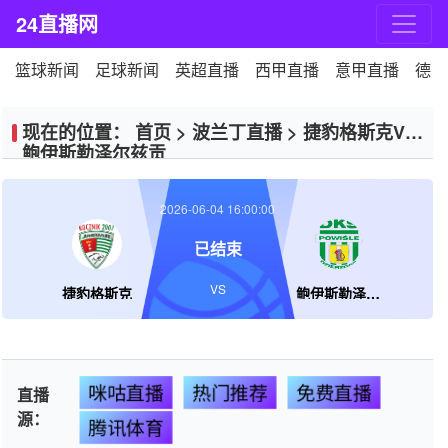
24直播网
篮球新闻
足球新闻
英超直播
西甲直播
意甲直播
德甲
现在的位置：
首页
>
波兰丁直播
>
捷豹格斯克VS
鲍伊斯勒泽尔兹贡
2026-06-04 16:00:00
已结束
VS
捷豹格斯克
鲍伊斯勒泽尔兹贡
咪咕直播
热门推荐
免费直播
直播
源：
腾讯体育