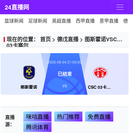
24直播网
篮球新闻
足球新闻
英超直播
西甲直播
意甲直播
德甲
现在的位置：
首页
>
德戊直播
>
图斯霍诺VSCSC
03卡塞尔
2026-06-04 21:00:00
已结束
VS
图斯霍诺
CSC 03卡塞尔
咪咕直播
热门推荐
免费直播
直播
源：
腾讯体育