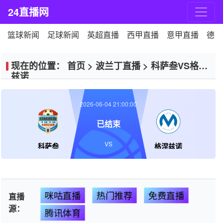
24直播网
篮球新闻
足球新闻
英超直播
西甲直播
意甲直播
德甲
现在的位置：
首页
>
波兰丁直播
>
科萨叁VS格涅
兹诺
2026-06-04 21:00:00
已结束
VS
科萨叁
格涅兹诺
咪咕直播
热门推荐
免费直播
直播
源：
腾讯体育