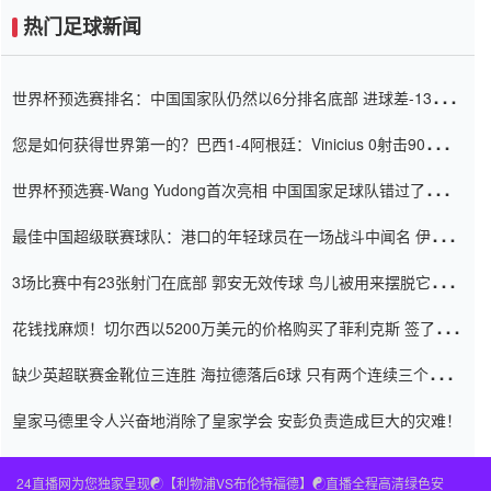
热门足球新闻
世界杯预选赛排名：中国国家队仍然以6分排名底部 进球差-13令人
震惊
您是如何获得世界第一的？巴西1-4阿根廷：Vinicius 0射击90分钟
内
世界杯预选赛-Wang Yudong首次亮相 中国国家足球队错过了世界
杯0-2
最佳中国超级联赛球队：港口的年轻球员在一场战斗中闻名 伊万放
弃了泰桑（Taishan）
3场比赛中有23张射门在底部 郭安无效传球 鸟儿被用来摆脱它
Setien痴迷于三名后卫
花钱找麻烦！切尔西以5200万美元的价格购买了菲利克斯 签了7年
并在半年内租了夏窗口
缺少英超联赛金靴位三连胜 海拉德落后6球 只有两个连续三个连续
三靴
皇家马德里令人兴奋地消除了皇家学会 安彭负责造成巨大的灾难！
24直播网为您独家呈现☯️【利物浦VS布伦特福德】☯️直播全程高清绿色安