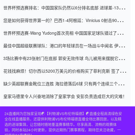
世界杯预选赛排名：中国国家队仍然以6分排名底部 进球差-13令人
震惊
您是如何获得世界第一的？巴西1-4阿根廷：Vinicius 0射击90分钟
内
世界杯预选赛-Wang Yudong首次亮相 中国国家足球队错过了世界
杯0-2
最佳中国超级联赛球队：港口的年轻球员在一场战斗中闻名 伊万放
弃了泰桑（Taishan）
3场比赛中有23张射门在底部 郭安无效传球 鸟儿被用来摆脱它
Setien痴迷于三名后卫
花钱找麻烦！切尔西以5200万美元的价格购买了菲利克斯 签了7年
并在半年内租了夏窗口
缺少英超联赛金靴位三连胜 海拉德落后6球 只有两个连续三个连续
三靴
皇家马德里令人兴奋地消除了皇家学会 安彭负责造成巨大的灾难！
24直播网为您独家呈现☯️【利物浦VS布伦特福德】☯️直播全程高清绿色安
全在线直播服务，还提供利物浦VS布伦特福德直播全场比赛回放，以及精
选的进球集锦，让您随时随地重温赛事精华。尽享高清、流畅的观赛体
验，同时本站24小时更新，提供近期热门赛事赛程，期待您关注收藏，一