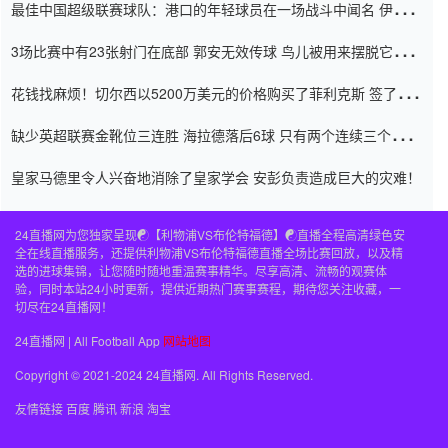
最佳中国超级联赛球队：港口的年轻球员在一场战斗中闻名 伊万放
弃了泰桑（Taishan）
3场比赛中有23张射门在底部 郭安无效传球 鸟儿被用来摆脱它
Setien痴迷于三名后卫
花钱找麻烦！切尔西以5200万美元的价格购买了菲利克斯 签了7年
并在半年内租了夏窗口
缺少英超联赛金靴位三连胜 海拉德落后6球 只有两个连续三个连续
三靴
皇家马德里令人兴奋地消除了皇家学会 安彭负责造成巨大的灾难！
24直播网为您独家呈现☯️【利物浦VS布伦特福德】☯️直播全程高清绿色安
全在线直播服务，还提供利物浦VS布伦特福德直播全场比赛回放，以及精
选的进球集锦，让您随时随地重温赛事精华。尽享高清、流畅的观赛体
验，同时本站24小时更新，提供近期热门赛事赛程，期待您关注收藏，一
切尽在24直播网！
24直播网 | All Football App
网站地图
Copyright © 2021-2024 24直播网. All Rights Reserved.
友情链接
百度
腾讯
新浪
淘宝