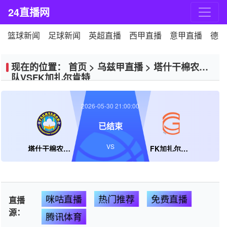
24直播网
篮球新闻
足球新闻
英超直播
西甲直播
意甲直播
德甲
现在的位置：
首页
>
乌兹甲直播
>
塔什干棉农B
队VSFK加扎尔肯特
2026-05-30 21:00:00
已结束
VS
塔什干棉农B队
FK加扎尔肯特
咪咕直播
热门推荐
免费直播
直播
源：
腾讯体育