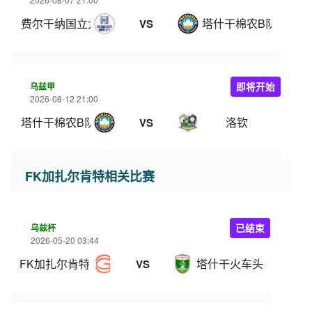
费尔干纳国立大学
塔什干棉农B队
VS
乌兹甲
即将开始
2026-08-12 21:00
塔什干棉农B队
洛钦
VS
FK加扎尔肯特相关比赛
乌兹杯
已结束
2026-05-20 03:44
FK加扎尔肯特
塔什干火车头
VS