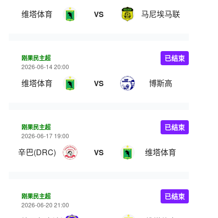
维塔体育
马尼埃马联
VS
刚果民主超
已结束
2026-06-14 20:00
维塔体育
博斯高
VS
刚果民主超
已结束
2026-06-17 19:00
辛巴(DRC)
维塔体育
VS
刚果民主超
已结束
2026-06-20 21:00