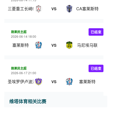
三菱重工长崎SC
CA塞莱斯特
VS
刚果民主超
已结束
2026-06-14 18:00
塞莱斯特
马尼埃马联
VS
刚果民主超
已结束
2026-06-17 21:00
圣埃罗伊卢波波
塞莱斯特
VS
维塔体育相关比赛