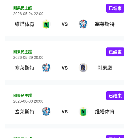
刚果民主超
已结束
2026-05-24 22:00
维塔体育
塞莱斯特
VS
刚果民主超
已结束
2026-05-29 20:00
塞莱斯特
刚果鹰
VS
刚果民主超
已结束
2026-06-03 20:00
塞莱斯特
维塔体育
VS