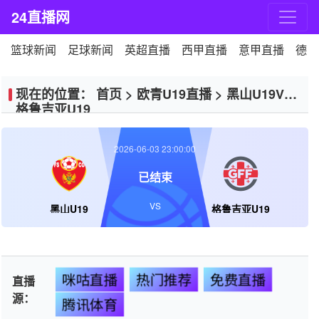
24直播网
篮球新闻
足球新闻
英超直播
西甲直播
意甲直播
德甲
现在的位置：
首页
>
欧青U19直播
>
黑山U19VS
格鲁吉亚U19
2026-06-03 23:00:00
已结束
VS
黑山U19
格鲁吉亚U19
咪咕直播
热门推荐
免费直播
直播
源：
腾讯体育