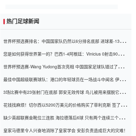
热门足球新闻
世界杯预选赛排名：中国国家队仍然以6分排名底部 进球差-13令人
震惊
您是如何获得世界第一的？巴西1-4阿根廷：Vinicius 0射击90分钟
内
世界杯预选赛-Wang Yudong首次亮相 中国国家足球队错过了世界
杯0-2
最佳中国超级联赛球队：港口的年轻球员在一场战斗中闻名 伊万放
弃了泰桑（Taishan）
3场比赛中有23张射门在底部 郭安无效传球 鸟儿被用来摆脱它
Setien痴迷于三名后卫
花钱找麻烦！切尔西以5200万美元的价格购买了菲利克斯 签了7年
并在半年内租了夏窗口
缺少英超联赛金靴位三连胜 海拉德落后6球 只有两个连续三个连续
三靴
皇家马德里令人兴奋地消除了皇家学会 安彭负责造成巨大的灾难！