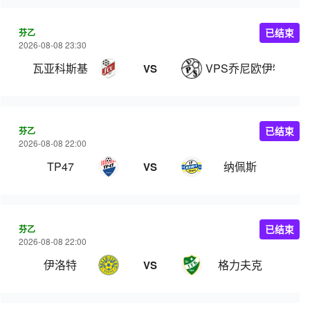
芬乙
已结束
2026-08-08 23:30
瓦亚科斯基
VPS乔尼欧伊特
VS
芬乙
已结束
2026-08-08 22:00
TP47
纳佩斯
VS
芬乙
已结束
2026-08-08 22:00
伊洛特
格力夫克
VS