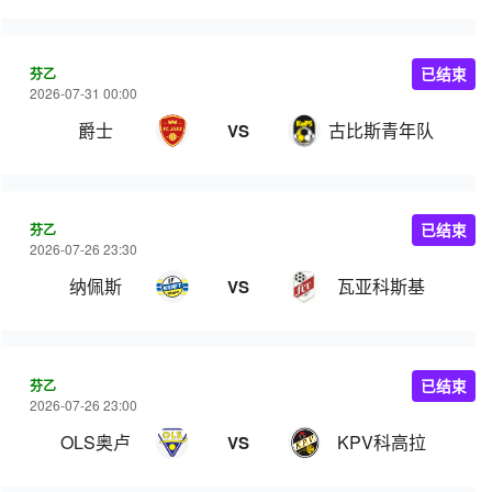
芬乙
已结束
2026-07-31 00:00
爵士
古比斯青年队
VS
芬乙
已结束
2026-07-26 23:30
纳佩斯
瓦亚科斯基
VS
芬乙
已结束
2026-07-26 23:00
OLS奥卢
KPV科高拉
VS