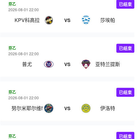
芬乙
已结束
2026-08-01 22:00
KPV科高拉
莎埃帕
VS
芬乙
已结束
2026-08-01 22:00
普尤
亚特兰提斯
VS
芬乙
已结束
2026-08-01 22:00
努尔米耶尔维NJS
伊洛特
VS
芬乙
已结束