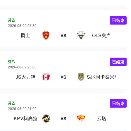
芬乙
已结束
2026-08-09 23:30
爵士
OLS奥卢
VS
芬乙
已结束
2026-08-09 23:00
JS大力神
SJK阿卡泰米阿B队
VS
芬乙
已结束
2026-08-09 21:00
KPV科高拉
云塔
VS