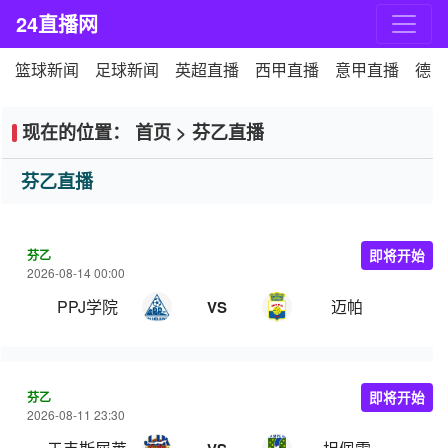
24直播网
篮球新闻
足球新闻
英超直播
西甲直播
意甲直播
德甲
现在的位置：
首页
>
芬乙直播
芬乙直播
芬乙
即将开始
2026-08-14 00:00
PPJ学院
迈帕
VS
芬乙
即将开始
2026-08-11 23:30