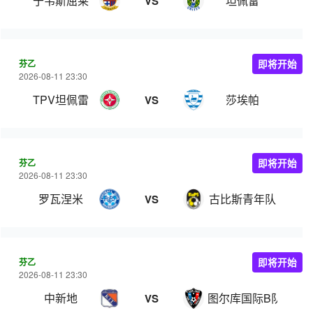
于韦斯屈莱
坦佩雷
VS
芬乙
即将开始
2026-08-11 23:30
TPV坦佩雷
莎埃帕
VS
芬乙
即将开始
2026-08-11 23:30
罗瓦涅米
古比斯青年队
VS
芬乙
即将开始
2026-08-11 23:30
中新地
图尔库国际B队
VS