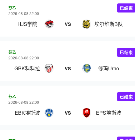
芬乙
已结束
2026-08-08 22:00
HJS学院
埃尔维斯B队
VS
芬乙
已结束
2026-08-08 22:00
GBK科科拉
修玛Urho
VS
芬乙
已结束
2026-08-08 22:00
EBK埃斯波
EPS埃斯波
VS