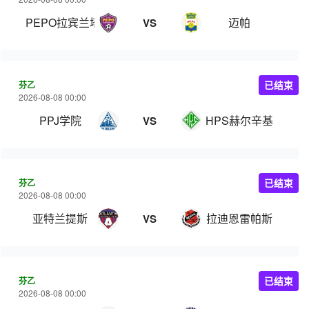
PEPO拉宾兰塔
迈帕
VS
芬乙
已结束
2026-08-08 00:00
PPJ学院
HPS赫尔辛基
VS
芬乙
已结束
2026-08-08 00:00
亚特兰提斯
拉迪恩雷帕斯
VS
芬乙
已结束
2026-08-08 00:00